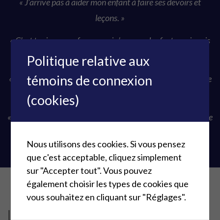
« J’arrive pas à aider mon enfant à faire ses devoirs et
leçons. »
« C’est toujours ma femme qui s’occupe des factures je sais
pas ce que je vais faire si elle part avant moi. »
Politique relative aux
témoins de connexion
« j’aurais pu devenir chef d’équipe mais j’ai refusé parce que
je suis pas capable d’écrire les rapports. »
(cookies)
« je me trompe souvent avec mes médicaments parce que je
comprends pas l’étiquette. »
Nous utilisons des cookies. Si vous pensez
que c'est acceptable, cliquez simplement
sur "Accepter tout". Vous pouvez
également choisir les types de cookies que
vous souhaitez en cliquant sur "Réglages".
Le chemin de l'écriture