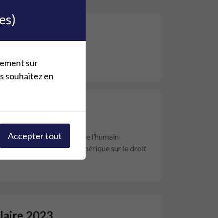
es)
5-2026
plement sur
s souhaitez en
Accepter tout
Traversons l’écran : pour que l’humain
 les impacts du virage numérique sur le droit
laire 2023