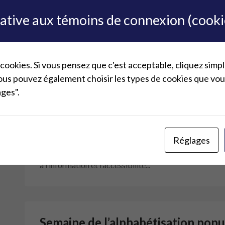
lative aux témoins de connexion (cooki
Ateliers d’alpha francisation 202
...
 cookies. Si vous pensez que c'est acceptable, cliquez sim
ous pouvez également choisir les types de cookies que vou
ages".
8e semaine de l’alpha pop
Réglages
Du 8 au 12 avril, se tient la 8e semaine de l’alpha pop «
demeure au cœur des services publics» vise à dénoncer
à l’information et l’accessibilité...
Semaine de l’alphabétisation popu